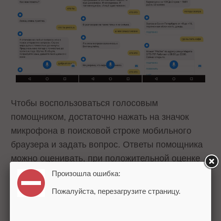
Чтобы воспользоваться голосовым
помощником, достаточно нажать на значок
микрофона в поисковой строке мобильного
браузера и задать вопрос. Ответы помощника
можно оценивать, при положительной оценке
«Алиса» поблагодарит за похвалу.
Произошла ошибка:
Пожалуйста, перезагрузите страницу.
Помощник еще в стадии активной
разработки, поэтому мы были бы