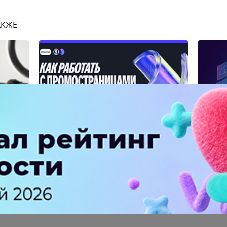
АКЖЕ
Яндекс запустил курс по
MAX от
ации
ПромоСтраницам для агентств
прогр
альте