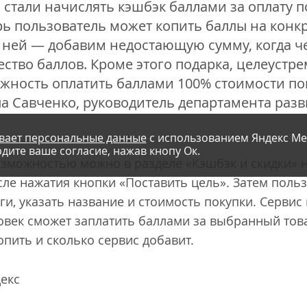
тали начислять кэшбэк баллами за оплату п
рь пользователь может копить баллы на конк
 ней — добавим недостающую сумму, когда ч
ство баллов. Кроме этого подарка, целеустр
жность оплатить баллами 100% стоимости пок
ла Савченко, руководитель департамента разв
вает персональные данные
с использованием Яндекс Ме
дите ваше согласие, нажав кнопу Ок.
зможностью можно в разделе «Кэшбэк и скидки» на
сле нажатия кнопки «Поставить цель». Затем поль
ги, указать название и стоимость покупки. Сервис
век сможет заплатить баллами за выбранный товар
пить и сколько сервис добавит.
декс