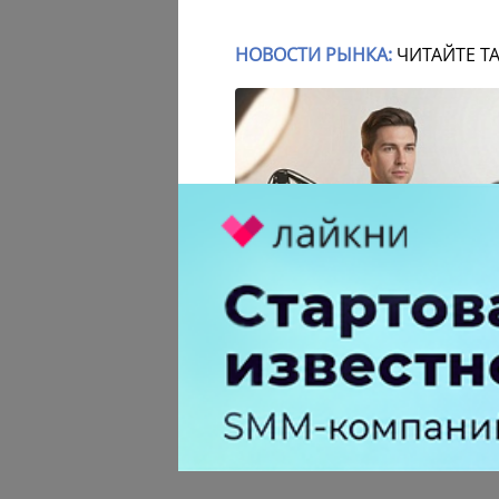
НОВОСТИ РЫНКА:
ЧИТАЙТЕ Т
Российский рынок инфлюенс-
маркетинга вошел в фазу стагн
после нескольких лет роста
0 КОММЕНТАРИЕВ