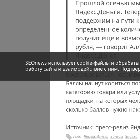
Прошлой осенью мы с
Яндекс.Деньги. Тепе
поддержим на пути к
определенное количе
получит еще и возмо
рубля, — говорит Ал
Яндекс.Денег.
SEOnews использует cookie-файлы и
обрабаты
работу сайта и взаимодействие с ним. Подтвер
Воспользоваться новой во
Баллы начнут копиться по
категорию товара или услу
площадки, на которых чело
сколько баллов нужно нако
Источник: пресс-релиз Ян
Теги:
Яндекс.Деньги
Бонусы
Яндекс