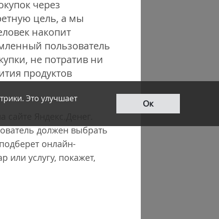
окупок через
ретную цель, а мы
еловек накопит
емленный пользователь
упки, не потратив ни
ития продуктов
трики. Это улучшает
Ок
 сайте Яндекс.Денег.
зователь должен выбрать
 подберет онлайн-
 или услугу, покажет,