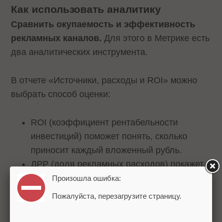
Как использовать аналитику
Сравнить окупаемость и эффективность
рекламных каналов.
Для этого в Метрике есть
два аналитических инструмента.
В отчете «Источники, расходы и ROI» можно
выбрать способ оценки:
ROI (коэффициент рентабельности
инвестиций) поможет понять, сколько
приносит каждый вложенный рубль.
ДРР (доля рекламных расходов) покажет,
какая доля расходов на рекламу
Произошла ошибка:
приходится на полученный доход.
Пожалуйста, перезагрузите страницу.
На основе этих показателей можно решить, в