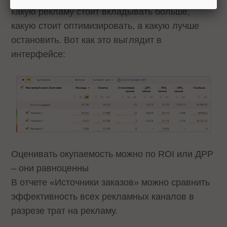
какую рекламу стоит вкладывать больше,
какую стоит оптимизировать, а какую лучше
остановить. Вот как это выглядит в
интерфейсе:
Оценивать окупаемость можно по ROI или ДРР
– они равноценны
В отчете «Источники заказов» можно сравнить
эффективность всех рекламных каналов в
разрезе трат на рекламу.