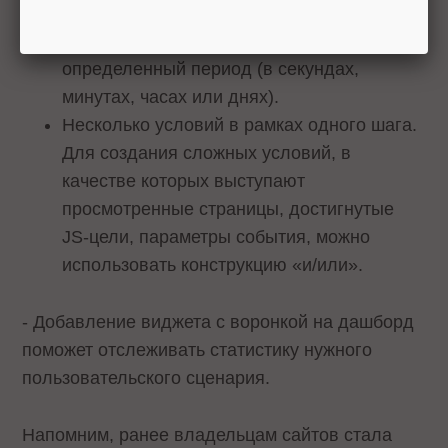
которое пользователь должен пройти все
шаги: неограниченное время или
определенный период (в секундах,
минутах, часах или днях).
Несколько условий в рамках одного шага.
Для создания сложных условий, в
качестве которых выступают
просмотренные страницы, достигнутые
JS-цели, параметры события, можно
использовать конструкцию «и/или».
- Добавление виджета с воронкой на дашборд
поможет отслеживать статистику нужного
пользовательского сценария.
Напомним, ранее владельцам сайтов стала