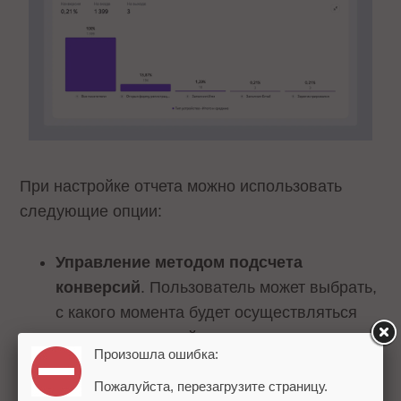
При настройке отчета можно использовать
следующие опции:
Управление методом подсчета
конверсий
. Пользователь может выбрать,
с какого момента будет осуществляться
подсчет конверсий: от первого шага или от
Произошла ошибка:
предыдущего шага.
Окно воронки
Пожалуйста, перезагрузите страницу.
позволяет задать время, за