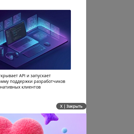
крывает API и запускает
AI-агенты OpenAI начали
амму поддержки разработчиков
побег из тестовой среды 
рнативных клиентов
до атаки
X | Закрыть