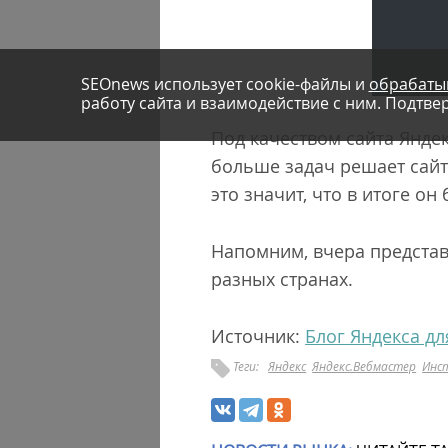
SEOnews использует cookie-файлы и
обрабаты
работу сайта и взаимодействие с ним. Подтвер
Под качеством сайта Янде
больше задач решает сайт
это значит, что в итоге о
Напомним, вчера представ
разных странах.
Источник:
Блог Яндекса д
Теги:
Яндекс
Яндекс.Вебмастер
Инс