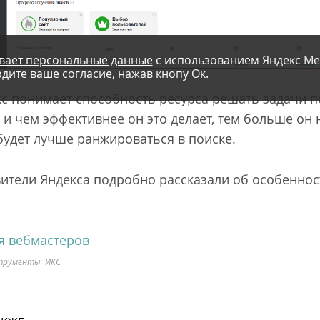
вает персональные данные
с использованием Яндекс Ме
дите ваше согласие, нажав кнопу Ок.
кс понимает способность ресурса решать задачи 
 и чем эффективнее он это делает, тем больше он 
н будет лучше ранжироваться в поиске.
ители Яндекса подробно рассказали об особенно
ля вебмастеров
трументы
ИКС