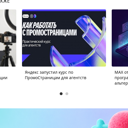
АКЖЕ
Яндекс запустил курс по
MAX от
ации
ПромоСтраницам для агентств
прогр
альте