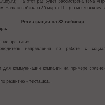
Study.ru). На этот раз будет рассмотрена тема
«Пр
а»
. Начало вебинара 30 марта 11ч. (по московскому 
Регистрация на 32 вебинар
ара:
чшие практики»
ководитель направления по работе с социа
и для коммуникации компании на примере сравне
р по развитию «Фисташки».