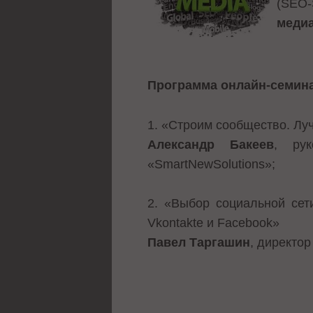
(SEO-
меди
Программа онлайн-семин
1. «Строим сообщество. Лу
Александр Бакеев
, ру
«SmartNewSolutions»;
2. «Выбор социальной сет
Vkontakte и Facebook»
Павел Таргашин
, директо