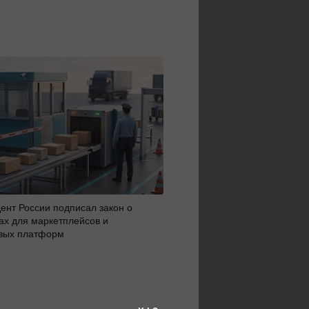
ент России подписал закон о
MAX сделал доступным ци
х для маркетплейсов и
россиян с 14 лет
вых платформ