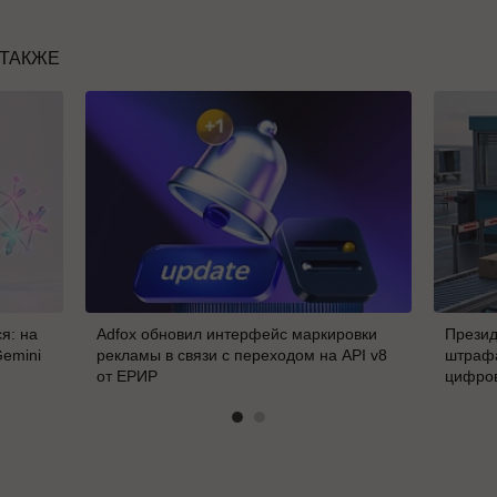
 ТАКЖЕ
я: на
Adfox обновил интерфейс маркировки
Презид
Gemini
рекламы в связи с переходом на API v8
штрафа
от ЕРИР
цифро
В