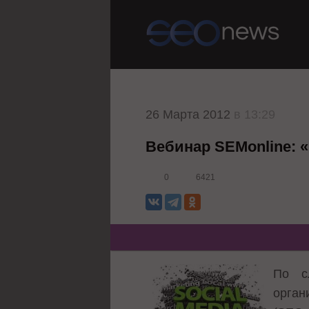
26 Марта 2012
в 13:29
Вебинар SEMonline:
0
6421
По с
орган