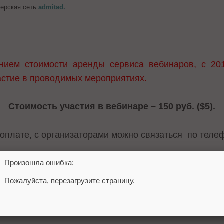
нерская сеть
admitad.
нием стоимости аренды сервиса вебинаров, с 20
астие в проводимых мероприятиях.
Стоимость участия в вебинаре – 150 руб. ($5).
 оплате, с организаторами можно связаться по теле
Произошла ошибка:
Пожалуйста, перезагрузите страницу.
5-09-62.