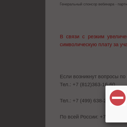
Генеральный спонсор вебинара - парт
В связи с резким увеличе
символическую плату за уч
Если возникнут вопросы по
Тел.: +7 (812)363-16-60
Тел.: +7 (499) 638-25-68
По всей России: +7 (800) 55