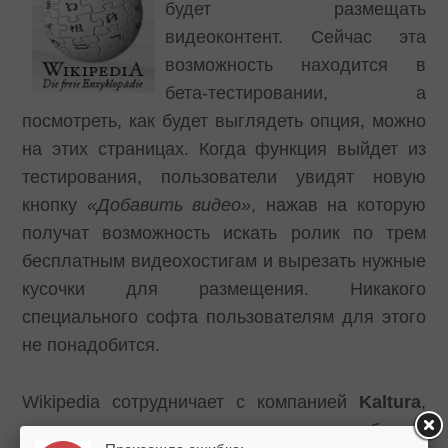
будет размещать
видеоконтент. Сейчас эта
возможность находится в
бета-тестировании, а
посмотреть, как будет выглядеть опция, можно
на
этих страницах
. Когда функция выйдет из
тестирования, пользователи увидят новую
кнопку
«Добавить видео»
, нажав на которую
получат возможность искать ролик по трем
бесплатным видеохостигам и вырезать нужные
кусочки для размещения. Никакого
специального софта пользователям для этого
не понадобится.
Wikipedia сотрудничает с компанией
Kaltura
,
которая занимается разработкой