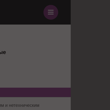
≡
ые
им и нетехническим