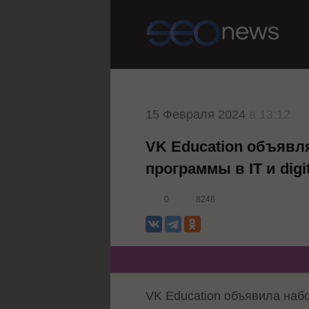
15 Февраля 2024
в 13:12
VK Education объявл
программы в IT и digit
0
8248
VK Education объявила наб