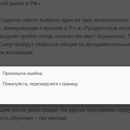
овой рынок в РФ».
студенты смогут выбрать одно из трех нетехнически
г, коммуникации и креатив в IT» и «Продуктовые исс
ходимо пройти отбор, количество мест ограничено.
l Camp пройдут открытые лекции по фундаментальны
сем желающим.
бкие навыки для старта карьеры», где можно будет 
Произошла ошибка:
вых коммуникаций и работы с презентациями.
Пожалуйста, перезагрузите страницу.
ствовали ведущие эксперты из ВКонтакте, Однокласс
и других проектов компании. Часть программ пройдет 
щим после регистрации. На других программах пре
сть обучения – три месяца.