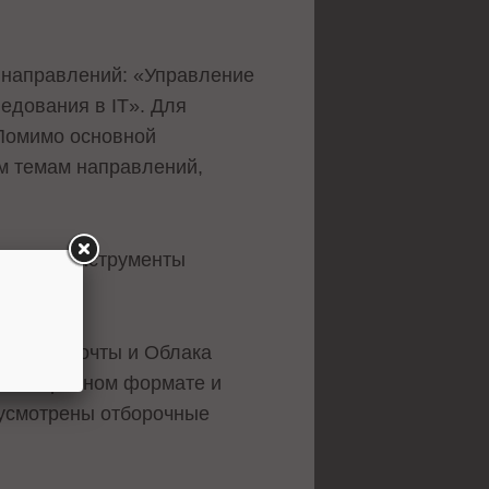
х направлений: «Управление
ледования в IT». Для
 Помимо основной
м темам направлений,
освоить инструменты
ников, Почты и Облака
в асинхронном формате и
дусмотрены отборочные