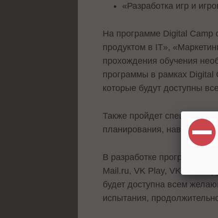
«Разработка игр и игр
На программе Digital Camp 
продуктом в IT», «Маркетин
прохождения обучения необ
программы в рамках Digita
которые будут доступны в
Также пройдет спецкурс «Ги
планирования, навыки дело
В разработке программ уча
Mail.ru, VK Play, VK Tech 
будет доступна всем желаю
испытания, продолжительно