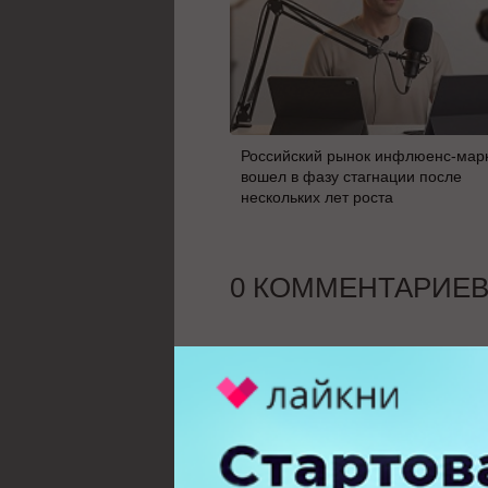
Российский рынок инфлюенс-мар
вошел в фазу стагнации после
нескольких лет роста
0 КОММЕНТАРИЕ