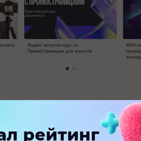
кетинга
Яндекс запустил курс по
MAX от
ПромоСтраницам для агентств
програ
альтер
В