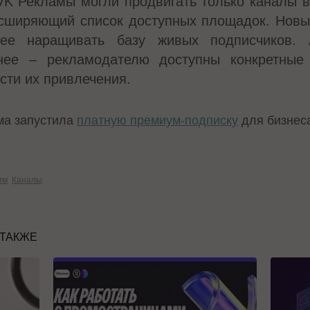
VK Рекламы могли продвигать только каналы в
асширяющий список доступных площадок. Нов
нее наращивать базу живых подписчиков. 
нее – рекламодателю доступны конкретные 
сти их привлечения.
ма запустила
платную премиум-подписку
для бизнес
ям
Каналы
 ТАКЖЕ