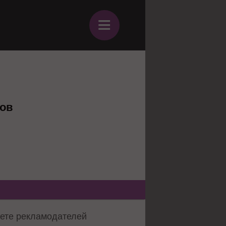
≡
лов
нете рекламодателей