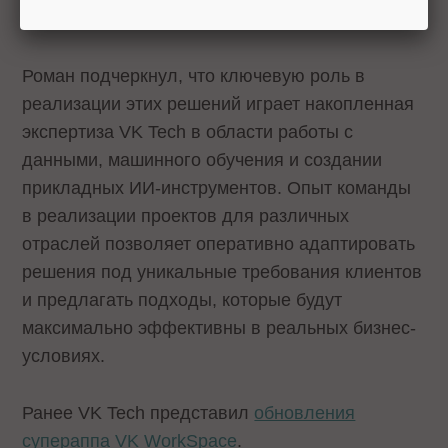
при этом сохраняя мотивацию команд.
Роман подчеркнул, что ключевую роль в
реализации этих решений играет накопленная
экспертиза VK Tech в области работы с
данными, машинного обучения и создании
прикладных ИИ-инструментов. Опыт команды
в реализации проектов для различных
отраслей позволяет оперативно адаптировать
решения под уникальные требования клиентов
и предлагать подходы, которые будут
максимально эффективны в реальных бизнес-
условиях.
Ранее VK Tech представил
обновления
супераппа VK WorkSpace
.