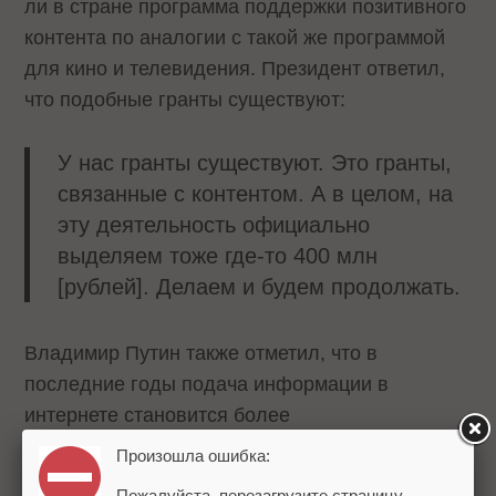
ли в стране программа поддержки позитивного
контента по аналогии с такой же программой
для кино и телевидения. Президент ответил,
что подобные гранты существуют:
У нас гранты существуют. Это гранты,
связанные с контентом. А в целом, на
эту деятельность официально
выделяем тоже где-то 400 млн
[рублей]. Делаем и будем продолжать.
Владимир Путин также отметил, что в
последние годы подача информации в
интернете становится более
сбалансированной.
Произошла ошибка:
Пожалуйста, перезагрузите страницу.