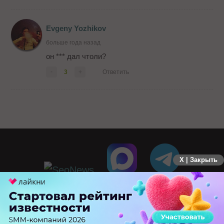
Evgeny Yozhikov
больше года назад
он *** дал чтоли?
-
3
+
Ответить
X | Закрыть
ПЕРЕЙТИ НА ПОЛНУЮ ВЕРСИЮ
© SEOnews.ru Все права защищены. 2026