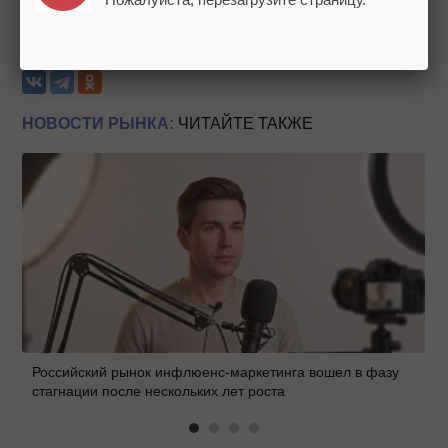
Источник:
Adindex
Теги:
Владимир Путин
Контент
Рунет
НОВОСТИ РЫНКА:
ЧИТАЙТЕ ТАКЖЕ
Российский рынок инфлюенс-маркетинга вошел в фазу
стагнации после нескольких лет роста