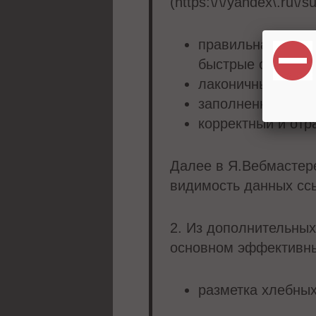
(https:\/\/yandex\.ru\/
правильная струк
быстрые ссылки) 
лаконичные и от
заполненные alt-ы 
корректный и отр
Далее в Я.Вебмастере
видимость данных сс
2. Из дополнительны
основном эффективны
разметка хлебны