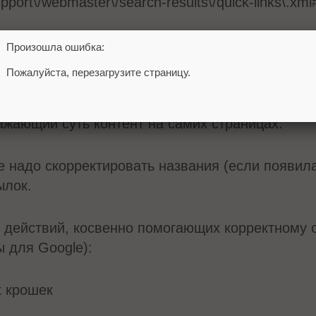
support\/webmaster\/search-results\/quick-links\.xm
тура с доступностью основных разделов (кото
Произошла ошибка:
с главной страницы;
Пожалуйста, перезагрузите страницу.
ражающие суть анкоры ссылок на основные раз
и теги title, meta name="description" и h1;
ажающий суть контент на самих страницах.
 надо скорректировать названия (если появил
ылок.
х действий, косвенно помогающих корректному 
 для Google):
х крошек