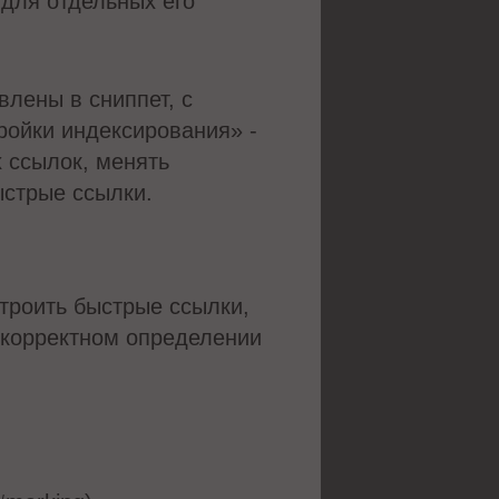
 для отдельных его
лены в сниппет, с
ройки индексирования» -
 ссылок, менять
ыстрые ссылки.
троить быстрые ссылки,
 корректном определении