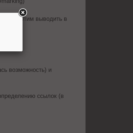
l#marking)
рые мы хотим выводить в
делы;
ась возможность) и
определению ссылок (в