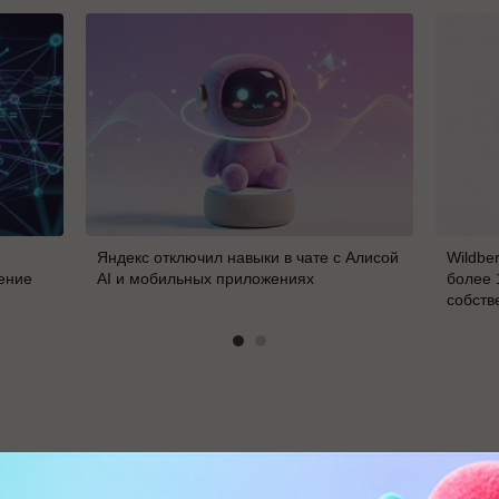
Яндекс отключил навыки в чате с Алисой
Wildbe
ение
AI и мобильных приложениях
более 
собств
В