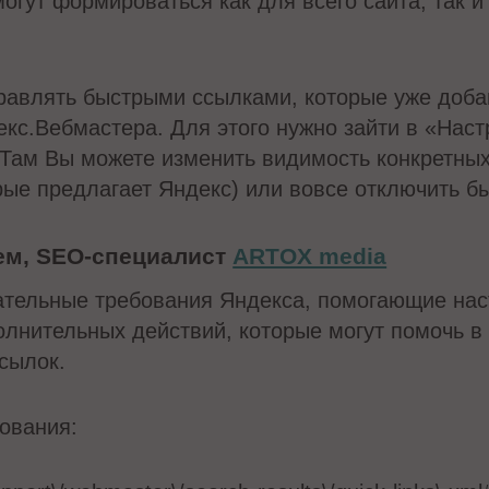
огут формироваться как для всего сайта, так и
равлять быстрыми ссылками, которые уже добав
с.Вебмастера. Для этого нужно зайти в «Наст
 Там Вы можете изменить видимость конкретных
орые предлагает Яндекс) или вовсе отключить б
ем, SEO-специалист
ARTOX media
ательные требования Яндекса, помогающие нас
олнительных действий, которые могут помочь в
сылок.
ования: