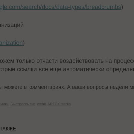
ogle.com/search/docs/data-types/breadcrumbs
)
анизаций
anization
)
жем только отчасти воздействовать на процесс
стрые ссылки все еще автоматически определя
вы можете в комментариях. А ваши вопросы недели м
сылки
Быстроссылки
webit
ARTOX media
 ТАКЖЕ