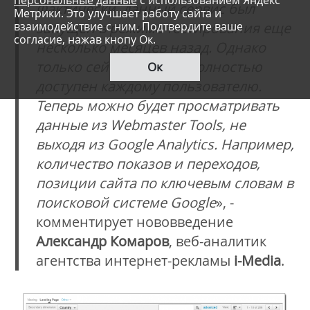
персональные данные
с использованием Яндекс
Фактически, данный сервис был
Метрики. Это улучшает работу сайта и
запущен в режиме тестирования еще
взаимодействие с ним. Подтвердите ваше
согласие, нажав кнопу Ок.
несколько месяцев назад. Однако
только сейчас он стал полностью
Ок
доступен каждому пользователю.
Теперь можно будет просматривать
данные из Webmaster Tools, не
выходя из Google Analytics. Например,
количество показов и переходов,
позиции сайта по ключевым словам в
поисковой системе Google
», -
комментирует нововведение
Александр Комаров
, веб-аналитик
агентства интернет-рекламы
i-Media
.