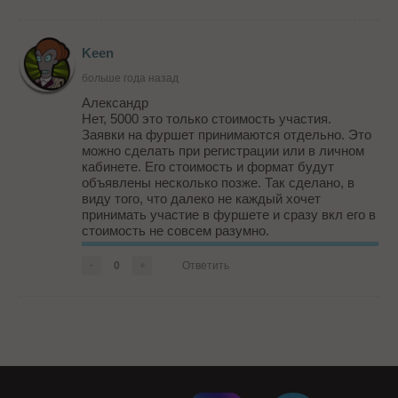
Keen
больше года назад
Александр
Нет, 5000 это только стоимость участия.
Заявки на фуршет принимаются отдельно. Это
можно сделать при регистрации или в личном
кабинете. Его стоимость и формат будут
объявлены несколько позже. Так сделано, в
виду того, что далеко не каждый хочет
принимать участие в фуршете и сразу вкл его в
стоимость не совсем разумно.
Проживание вы выбираете и оплачиваете сами,
у нас есть договоренность с 4 отелями,
-
0
+
Ответить
которые бронируют номер и гарантируют
оказание услуг. Также, фикси...