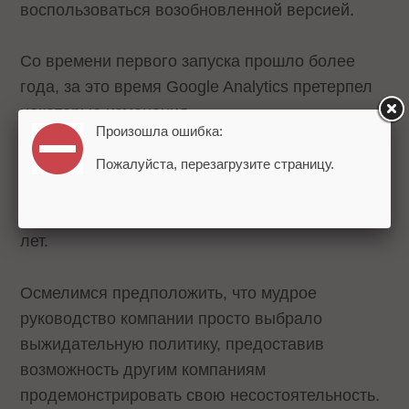
воспользоваться возобновленной версией.
Со времени первого запуска прошло более
года, за это время Google Analytics претерпел
некоторые изменения.
Произошла ошибка:
По мнению некоторых специалистов, Google
Пожалуйста, перезагрузите страницу.
якобы недооценил мощь собственного брэнда,
который создавался на протяжении более 7
лет.
Осмелимся предположить, что мудрое
руководство компании просто выбрало
выжидательную политику, предоставив
возможность другим компаниям
продемонстрировать свою несостоятельность.