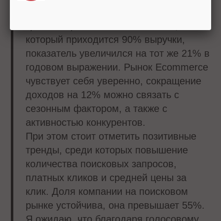
устойчивый рост, составивший 21% за
три месяца. В главном сегменте, на
который приходится 90% выручки,
показатель увеличился на тот же 21% в
годовом выражении. Рынок Ecommerce
чувствует себя уверенно, сокращение
доходов на 12% можно связать с
сезонным фактором, а также с
активностью конкурентов.
При этом стоит отметить позитивные
тренды, среди которых повышение
количества поисковых запросов,
платных кликов и средней цены за
клик. Доля компании на поисковом
рынке устойчива, она превышает 55%.
Я ожидаю, что благодаря голосовому