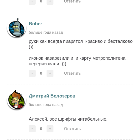
-
0
+
Ответить
Bober
больше года назад
руки как всегда пиарятся красиво и бесталково
)))
иконок наварезили и и карту метрополитена
перерисовали )))
-
0
+
Ответить
Дмитрий Белозеров
больше года назад
Алексей, все шрифты читабельные.
-
0
+
Ответить