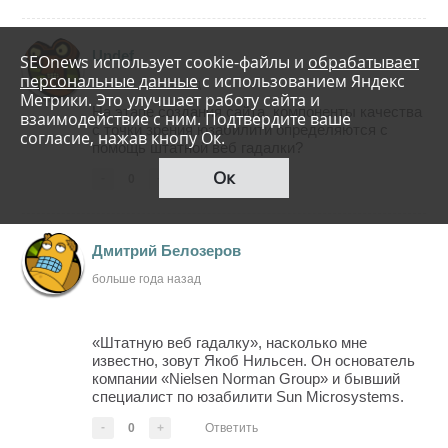
Undef
SEOnews использует cookie-файлы и
обрабатывает
персональные данные
с использованием Яндекс
больше года назад
Метрики. Это улучшает работу сайта и
На этапе создания сайта, компоненты качества
взаимодействие с ним. Подтвердите ваше
с точки зрения юзабилити определяются с
согласие, нажав кнопу Ок.
помощь штатной веб гадалки?
Ок
-
0
+
Ответить
Дмитрий Белозеров
больше года назад
«Штатную веб гадалку», насколько мне
известно, зовут Якоб Нильсен. Он основатель
компании «Nielsen Norman Group» и бывший
специалист по юзабилити Sun Microsystems.
-
0
+
Ответить