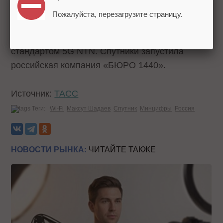
Пожалуйста, перезагрузите страницу.
Напомним, на днях Россия
впервые запустила
три низкоорбитальных спутника
связи со
стандартом 5G NTN. Спутники запустила
российская компания «БЮРО 1440».
Источник:
ТАСС
Теги:
Wi-Fi
Максут Шадаев
Спутник
Минцифры
Россия
НОВОСТИ РЫНКА:
ЧИТАЙТЕ ТАКЖЕ