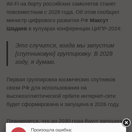
Wi-Fi на борту российских самолетов станет
повсеместным с 2028 года. Об этом сообщил
министр цифрового развития РФ
Максут
Шадаев
в кулуарах конференции ЦИПР-2024:
Это случится, когда мы запустим
[спутниковую] группировку. В 2028
году, я думаю.
Первая группировка космических спутников
связи РФ для использования на
высокоэллиптической орбите интернет-сети
будет сформирована и запущена в 2026 году.
Планируется, что до 2030 года будут запущены
737 низкоорбитальных спутников связи.
Произошла ошибка: