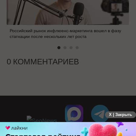
Российский рынок инфлюенс-маркетинга вошел в фазу
стагнации после нескольких лет роста
0 КОММЕНТАРИЕВ
X | Закрыть
ПЕРЕЙТИ НА ПОЛНУЮ ВЕРСИЮ