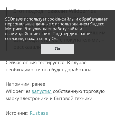
Этот подход позволит Wildberries
дополнительно поощрить
SEOnews использует cookie-файлы и
обрабатывает
персональные данные
с использованием Яндекс
предпринимателей с наиболее
Метрики. Это улучшает работу сайта и
качественной продукцией и лучшим
взаимодействие с ним. Подтвердите ваше
согласие, нажав кнопу Ок.
взаимодействием с покупателями, –
рассказали в компании.
Ок
Сейчас опция тестируется. В случае
необходимости она будет доработана.
Напомним, ранее
Wildberries
запустил
собственную торговую
марку электроники и бытовой техники.
Источник:
Rusbase