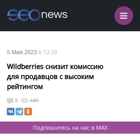
≡
5 Мая 2023
в 13:28
Wildberries снизит комиссию
для продавцов с высоким
рейтингом
0
4480
Подпишитесь на нас в MAX