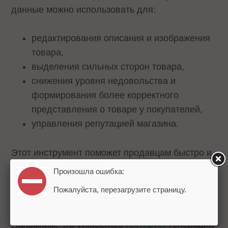
данные можно использовать для:
редактирования описания и изображения
товара,
выделения сильных сторон товара,
снижения уровня недовольства и
формирования более корректного
представления о товаре у покупателей,
управления репутацией магазина.
Этот инструмент поможет продавцам быстро и
точно узнавать общее мнение покупателей по
Произошла ошибка:
каждому товару и понять, как повысить
Пожалуйста, перезагрузите страницу.
удовлетворенность продукцией.
Напомним, что Wildberries
тестирует
генерацию