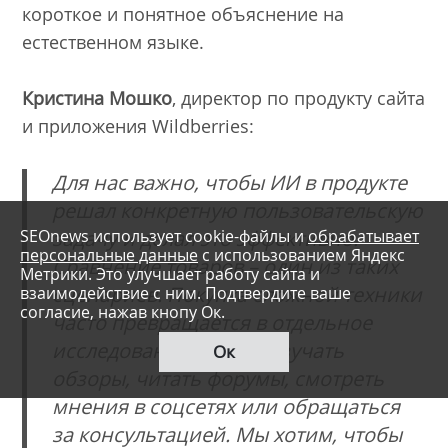
короткое и понятное объяснение на
естественном языке.
Кристина Мошко
, директор по продукту сайта
и приложения Wildberries:
Для нас важно, чтобы ИИ в продукте
решал конкретную пользовательскую
SEOnews использует cookie-файлы и
обрабатывает
задачу и делал это эффективно.
персональные данные
с использованием Яндекс
Сравнение товаров – один из таких
Метрики. Это улучшает работу сайта и
взаимодействие с ним. Подтвердите ваше
сценариев. Покупка сложной техники
согласие, нажав кнопу Ок.
часто превращается в отдельное
исследование: нужно изучать
Ок
обзоры, читать форумы, смотреть
мнения в соцсетях или обращаться
за консультацией. Мы хотим, чтобы