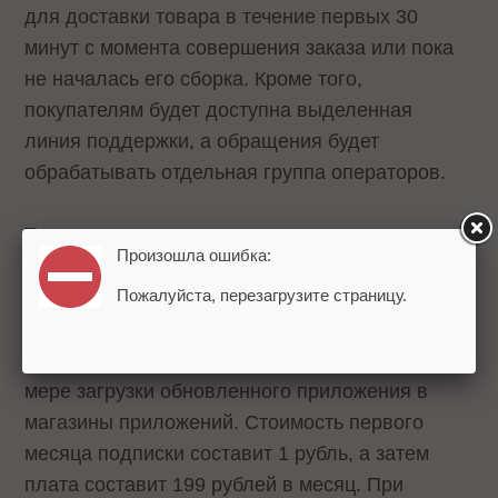
для доставки товара в течение первых 30
минут с момента совершения заказа или пока
не началась его сборка. Кроме того,
покупателям будет доступна выделенная
линия поддержки, а обращения будет
обрабатывать отдельная группа операторов.
Также подписка дает доступ к предложениям
Произошла ошибка:
внешних партнеров платформы.
Пожалуйста, перезагрузите страницу.
Сообщается, доступ к «WB Клубу» будет
открываться пользователям постепенно, по
мере загрузки обновленного приложения в
магазины приложений. Стоимость первого
месяца подписки составит 1 рубль, а затем
плата составит 199 рублей в месяц. При