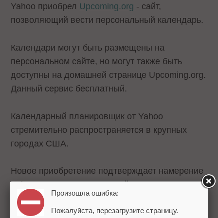
Yahoo приобрел
Upcoming.org
- сайт,
позволяющий вести персональный календарь.
Календари могут быть размещены на
персональном сайте, но могут также быть
доступны на домашней странице Upcoming.org.
Данный сервис бесплатный.
Календарный планировщик от Yahoo
стремительно распространяется в крупных
городах США.
Новое приобретение подтверждает намерение
Yahoo расширить локальный поиск и
Произошла ошибка:
предоставить как можно больше доступных и
Пожалуйста, перезагрузите страницу.
удобных в обращении сервисов. С помощью