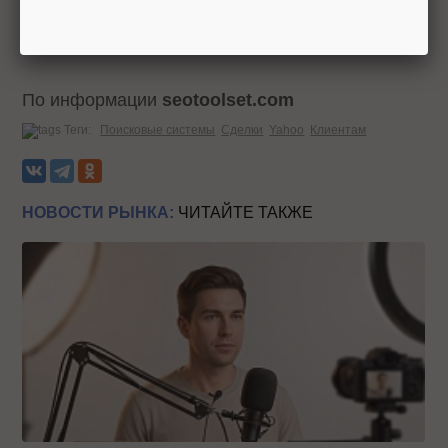
Upcoming.org Yahoo подробнее узнает о
приоритетах и интересах своих пользователей.
По информации
seotoolset.com
Теги:
Поисковые системы
Сделки
Yahoo
Клиентам
НОВОСТИ РЫНКА:
ЧИТАЙТЕ ТАКЖЕ