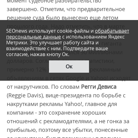
момент судебное разбирательство
завершено. Отметим, что предварительное
решение суда было вынесено еще летом
прошлого года. Надо отметить, что в марте
SEOnews использует cookie-файлы и
обрабатывает
минувшего года аналогичный вердикт был
персональные данные
с использованием Яндекс
Метрики. Это улучшает работу сайта и
вынесен в отношении поискового гиганта
взаимодействие с ним. Подтвердите ваше
Google, который расстался 90 миллионами
согласие, нажав кнопу Ок.
долларов. Согласно данным статистики,
Ок
примерно 12% всех кликов по рекламным
объявлениям в сетях Google и Yahoo! исходят
от накрутчиков. По словам
Регги Девиса
(Reggie Davis), вице-президента по борьбе с
накрутками рекламы Yahoo!, главное для
компании - это сохранение хороших
отношений с рекламодателями, а не гонка за
прибылью, поэтому все убытки, понесенные