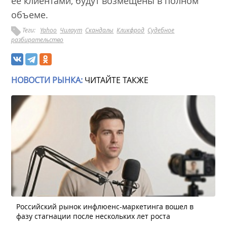
ее клиентами, будут возмещены в полном
объеме.
Теги:
Yahoo
Чилаут
Скандалы
Кликфрод
Судебное
разбирательство
НОВОСТИ РЫНКА:
ЧИТАЙТЕ ТАКЖЕ
Российский рынок инфлюенс-маркетинга вошел в
фазу стагнации после нескольких лет роста