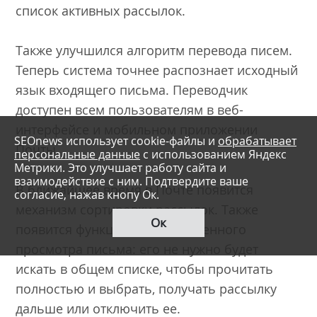
список активных рассылок.
Также улучшился алгоритм перевода писем.
Теперь система точнее распознает исходный
язык входящего письма. Переводчик
доступен всем пользователям в веб-
интерфейсе и мобильном приложении
SEOnews использует cookie-файлы и
обрабатывает
Почты.
персональные данные
с использованием Яндекс
Метрики. Это улучшает работу сайта и
взаимодействие с ним. Подтвердите ваше
В ближайшее время в Почте появится
согласие, нажав кнопу Ок.
механизм сортировки рассылок. Также
Ок
появится функция для полноценного
просмотра письма: его не нужно будет
искать в общем списке, чтобы прочитать
полностью и выбрать, получать рассылку
дальше или отключить ее.