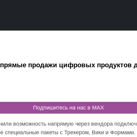
т прямые продажи цифровых продуктов 
Подпишитесь на нас в MAX
учили возможность напрямую через вендора подклю
сле специальные пакеты с Трекером, Вики и Формами