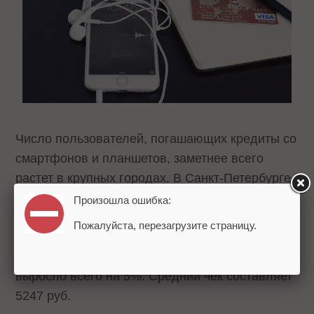
Число пользователей, погашающих кредиты со
смартфонов и планшетов, заметнее всего
растет в крупных городах. В Санкт-Петербурге
количество таких платежей за год увеличилось
Произошла ошибка:
в 1,5 раза, средний платеж составляет 4102
Пожалуйста, перезагрузите страницу.
рубля. В Москве же количество людей,
которые платят с портативных устройств,
выросло всего на 5%. Средний чек составляет
5247 руб.