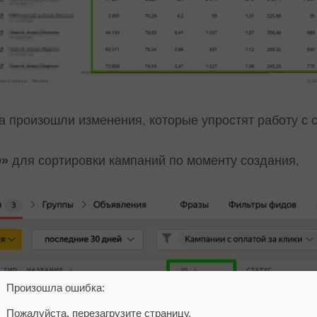
а произошли изменения, которые упростят работу с 
D»
для сортировки кампаний по моменту создания,
Произошла ошибка:
Пожалуйста, перезагрузите страницу.