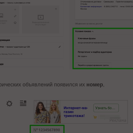
афических объявлений появился их
номер
,