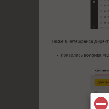
Также в интерфейсе Директ
появилась
колонка «I