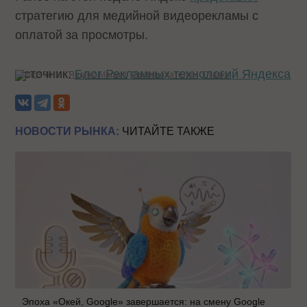
стратегию для медийной видеорекламы с
оплатой за просмотры.
Источник:
Блог Рекламных технологий Яндекса
Теги:
Яндекс.Маркет
Рекламодателям
Ставки
НОВОСТИ РЫНКА:
ЧИТАЙТЕ ТАКЖЕ
Эпоха «Окей, Google» завершается: на смену Google