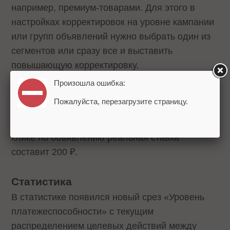
например, премиум-товарами. Для этого в
настройках корректировок на уровне кампании
или групп объявлений нужно выбрать один из
сегментов или сразу все и выставить
повышающую корректировку.
Произошла ошибка:
Так, если для ключевой фразы назначена
Пожалуйста, перезагрузите страницу.
ставка 100 ₽ и установлена корректировка
+100% для сегмента 2–5%, то при показе и
клике по объявлению реальная ставка
составит 200 ₽.
Статистика
В статистике появился новый срез «Уровень
платежеспособности» с текущим
распределением целевых действий между