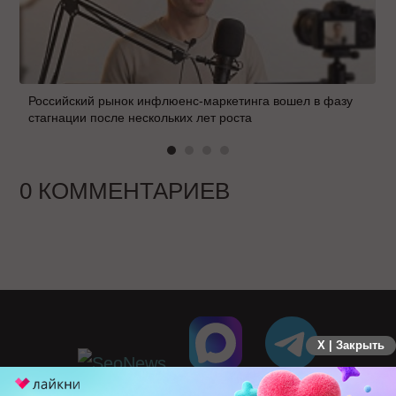
Российский рынок инфлюенс-маркетинга вошел в фазу
стагнации после нескольких лет роста
0 КОММЕНТАРИЕВ
X | Закрыть
ПЕРЕЙТИ НА ПОЛНУЮ ВЕРСИЮ