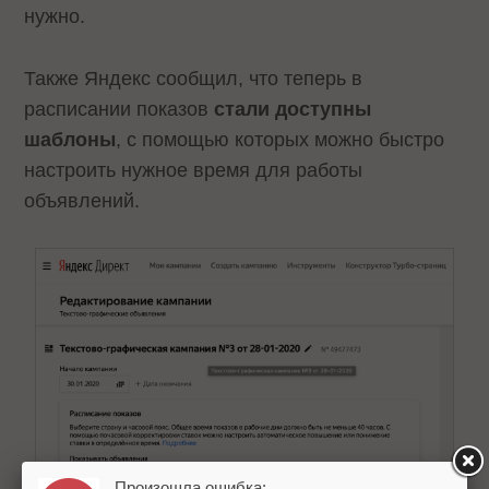
нужно.
Также Яндекс сообщил, что теперь в
расписании показов
стали доступны
шаблоны
, с помощью которых можно быстро
настроить нужное время для работы
объявлений.
Произошла ошибка: