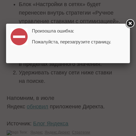
Блок «Настройки в сетях» будет
перенесен внутрь стратегии «Ручное
управление ставками с оптимизацией».
Произошла ошибка:
Две опции из блока «Настройки в сетях»
Пожалуйста, перезагрузите страницу.
останутся в ручном управлении ставками. Это:
Удерживать расход кампании в сетях
в пределах заданного значения.
Удерживать ставку сети ниже ставки
на поиске.
Напомним, в июле
Яндекс
обновил
приложение Директа.
Источник:
Блог Яндекса
Теги:
Яндекс
Яндекс.Директ
Стратегии