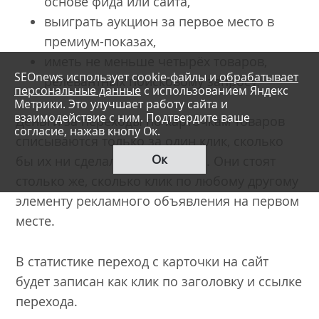
основе фида или сайта,
выиграть аукцион за первое место в
премиум-показах,
иметь не меньше четырёх товаров,
SEOnews использует cookie-файлы и
обрабатывает
релевантных поисковому запросу.
персональные данные
с использованием Яндекс
Метрики. Это улучшает работу сайта и
взаимодействие с ним. Подтвердите ваше
Деньги за переходы по карточкам товаров
согласие, нажав кнопу Ок.
списываются только за один клик, сколько
Ок
бы их ни сделал пользователь. Они стоят
столько же, сколько клик по любому другому
элементу рекламного объявления на первом
месте.
В статистике переход с карточки на сайт
будет записан как клик по заголовку и ссылке
перехода.