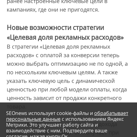
ранее настроенные ключевые цели в
кампаниях, где они не пригодятся.
Новые возможности стратегии
«Целевая доля рекламных расходов»
В стратегии «Целевая доля рекламных
расходов» с оплатой за конверсии теперь
можно выбрать оптимизацию не по одной, а
по нескольким ключевым целям. А также
указать ключевую цель с динамической
ценностью при любой модели оплаты, когда
ценность зависит от продажи конкретного
товара.
SEOnews использует cookie-файлы и
обрабатывает
персональные данные
с использованием Яндекс
Ценность конверсии
это оценка дохода
Метрики. Это улучшает работу сайта и
–
взаимодействие с ним. Подтвердите ваше
рекламодателя, который он получает при
согласие, нажав кнопу Ок.