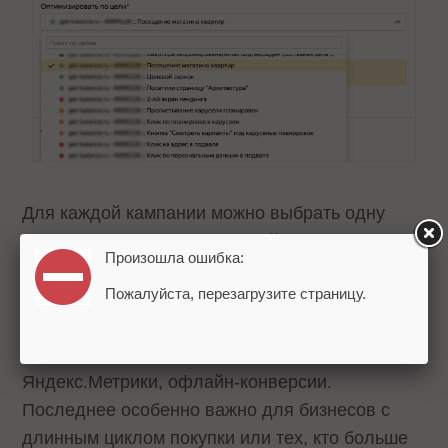
Для каждой кампании можно выбрать одну
цель, например, заказы на сайте или
Произошла ошибка:
заполнение заявок.
Пожалуйста, перезагрузите страницу.
В настройках автостратегии можно
указывать обычные или составные цели
Яндекс.Метрики, офлайн-конверсии.
Последнее особенно важно для бизнесов с
длинным циклом покупки или тех, кто больше