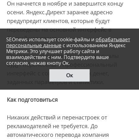
Он начнется в ноябре и завершится концу
осени. Яндекс.Директ заранее адресно
предупредит клиентов, которые будут
переведены на основной интерфейс в
ближайшее время.
SEOnews использует cookie-файлы и
обрабатывает
персональные данные
с использованием Яндекс
Метрики. Это улучшает работу сайта и
При переходе все рекламные материалы
взаимодействие с ним. Подтвердите ваше
согласие, нажав кнопу Ок.
будут перенесены в Профессиональный
интерфейс с сохранением всех денег,
Ок
заданных параметров и статистики.
Как подготовиться
Никаких действий и перенастроек от
рекламодателей не требуется. До
автоматического перевода компания