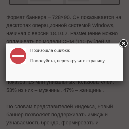
Формат баннера – 728×90. Он показывается на
десктопах операционной системой Windows,
начиная с версии 18.10.2. Размещение можно
оплачивать по модели CPM (110 рублей за
тысячу показов). Стоит отметить, что размер
Произошла ошибка:
минимального заказа – 3,3 млн рублей.
Пожалуйста, перезагрузите страницу.
Недельная емкость продукта – 150 млн
показов, 15 млн уникальных пользователей.
53% из них – мужчины, 47% – женщины.
По словам представителей Яндекса, новый
баннер позволяет поддерживать имидж и
узнаваемость бренда, формировать и