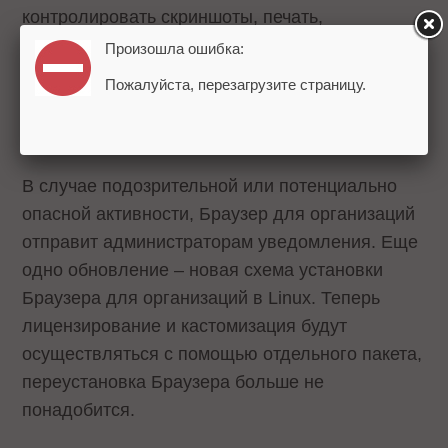
контролировать скриншоты, печать,
сохранение страниц, использование буфера
Произошла ошибка:
обмена, загрузку и выгрузку файлов
Пожалуйста, перезагрузите страницу.
сотрудниками. Также появилась защита от
перехвата аудио- и видеопотоков.
В случае подозрительной или потенциально
опасной активности, Браузер для организаций
отправит администраторам уведомления. Еще
одно обновление – новая схема установки
Браузера для организаций в Linux. Теперь
лицензирование и кастомизация будут
осуществляться с помощью отдельного пакета,
переустановка Браузера больше не
понадобится.