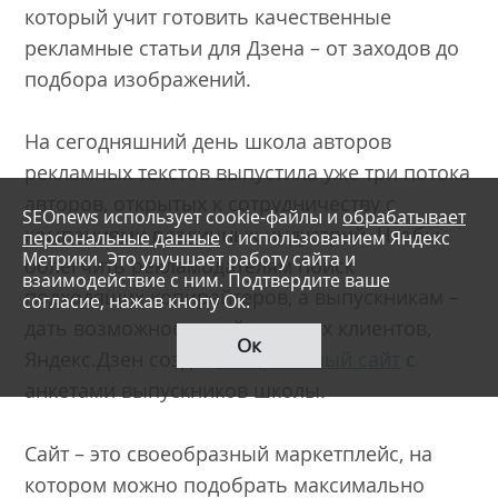
который учит готовить качественные
рекламные статьи для Дзена – от заходов до
подбора изображений.
На сегодняшний день школа авторов
рекламных текстов выпустила уже три потока
авторов, открытых к сотрудничеству с
SEOnews использует cookie-файлы и
обрабатывает
компаниями различных индустрий. Чтобы
персональные данные
с использованием Яндекс
Метрики. Это улучшает работу сайта и
облегчить рекламодателям поиск
взаимодействие с ним. Подтвердите ваше
подходящих копирайтеров, а выпускникам –
согласие, нажав кнопу Ок.
дать возможность найти новых клиентов,
Ок
Яндекс.Дзен создал
специальный сайт
с
анкетами выпускников школы.
Сайт – это своеобразный маркетплейс, на
котором можно подобрать максимально