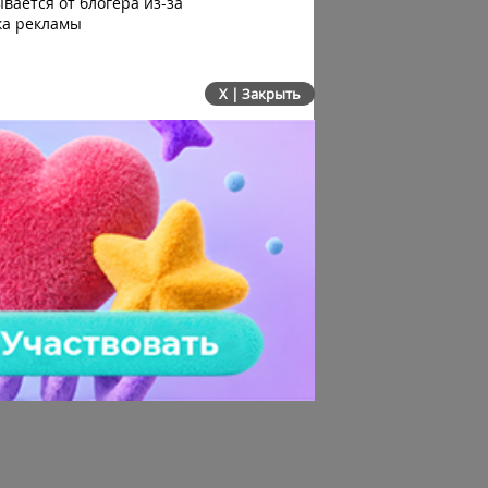
вается от блогера из-за
канала в Кабинете автор
ка рекламы
X | Закрыть