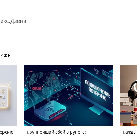
декс.Дзена
АКЖЕ
версию
Крупнейший сбой в рунете:
Кажды