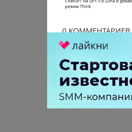
ChatGPT на GPT-5.6 Luna и доба
режим Think
0 КОММЕНТАРИЕВ