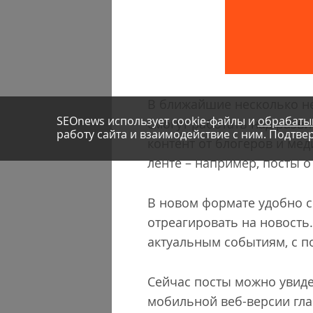
В ближайшие несколько не
SEOnews использует cookie-файлы и
обрабаты
смогут работать над разв
работу сайта и взаимодействие с ним. Подтвер
контент от блогеров и ме
ленте – например, посты о
В новом формате удобно с
отреагировать на новость
актуальным событиям, с п
Сейчас посты можно увиде
мобильной веб-версии гла