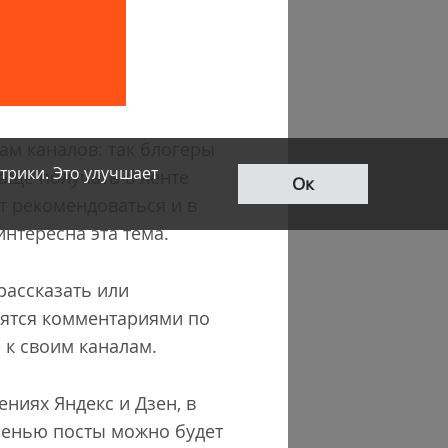
ам каналов: так блогеры
трики. Это улучшает
аще получать в ленте
Ок
т рекомендоваться и в
интересна эта тема.
рассказать или
лятся комментариями по
 к своим каналам.
ниях Яндекс и Дзен, в
сенью посты можно будет