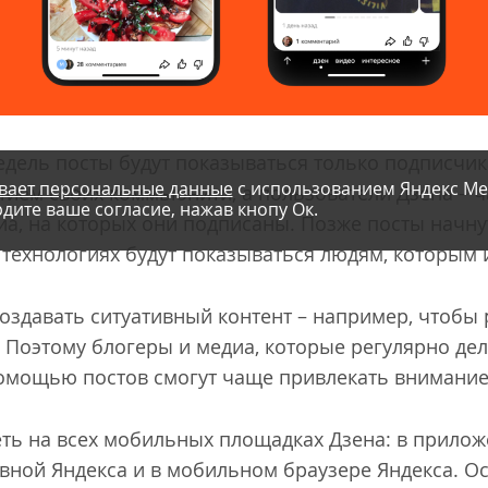
дель посты будут показываться только подписчик
вает персональные данные
с использованием Яндекс Ме
итием своих коммьюнити, а пользователи Дзена – ч
дите ваше согласие, нажав кнопу Ок.
диа, на которых они подписаны. Позже посты начну
 технологиях будут показываться людям, которым 
оздавать ситуативный контент – например, чтобы 
. Поэтому блогеры и медиа, которые регулярно де
омощью постов смогут чаще привлекать внимание
ть на всех мобильных площадках Дзена: в приложе
вной Яндекса и в мобильном браузере Яндекса. О