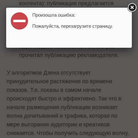
контента): публикация предлагается
людям, интересующимся похожим
Произошла ошибка:
контентом.
Пожалуйста, перезагрузите страницу.
Похожие люди (коллаборативная
фильтрация по дочитавшим): система
ищет людей, похожих на тех, кто уже
прочитал публикацию рекламодателя.
У алгоритмов Дзена отсутствует
принудительное растяжение по времени
показов. Т.е. показы в самом начале
происходят быстро и эффективно. Так что в
начале размещения публикации возникает
волна дочитываний и трафика, которая по
мере выгорания аудитории и креативов
снижается. Чтобы получить следующую волну,