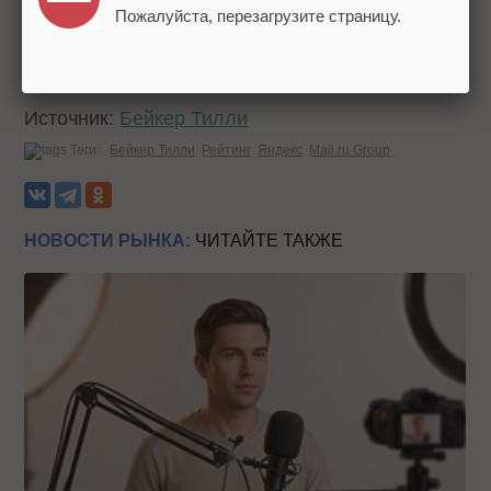
Пожалуйста, перезагрузите страницу.
Напомним, ранее
вышел
рейтинг крупнейших
EdTech-компаний России.
Источник:
Бейкер Тилли
Теги:
Бейкер Тилли
Рейтинг
Яндекс
Mail.ru Group
НОВОСТИ РЫНКА:
ЧИТАЙТЕ ТАКЖЕ