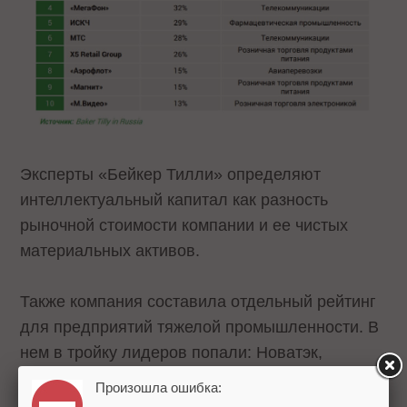
Эксперты «Бейкер Тилли» определяют
интеллектуальный капитал как разность
рыночной стоимости компании и ее чистых
материальных активов.
Также компания составила отдельный рейтинг
для предприятий тяжелой промышленности. В
нем в тройку лидеров попали: Новатэк,
Норильский никель и Полюс.
Произошла ошибка: