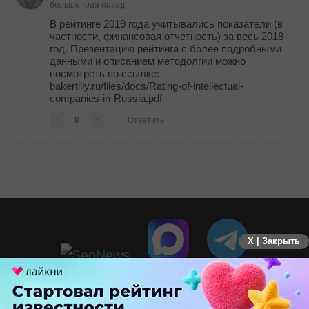
больше года назад
В рейтинге 2019 года учитывались показатели (в
частности, финансовая отчетность) за весь 2018
год. Презентацию рейтинга с более подробными
данными и описанием методолгии можно
посмотреть по ссылке:
bakertilly.ru/files/docs/Rating-of-intellectual-
companies-in-Russia.pdf
-
0
+
Ответить
X | Закрыть
ПЕРЕЙТИ НА ПОЛНУЮ ВЕРСИЮ
© SEOnews.ru Все права защищены. 2026