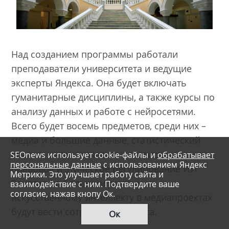
Над созданием программы работали
преподаватели университета и ведущие
эксперты Яндекса. Она будет включать
гуманитарные дисциплины, а также курсы по
анализу данных и работе с нейросетями.
Всего будет восемь предметов, среди них –
медиа и большие данные, статистический
анализ, математическая лингвистика,
SEOnews использует cookie-файлы и
обрабатывает
персональные данные
с использованием Яндекс
правовое и этическое регулирование ИИ.
Метрики. Это улучшает работу сайта и
Занятия по большим данным и
взаимодействие с ним. Подтвердите ваше
согласие, нажав кнопу Ок.
искусственному интеллекту в медиапроектах
будут вести сотрудники Яндекса.
Ок