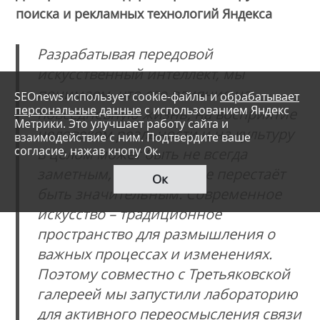
поиска и рекламных технологий Яндекса
Разрабатывая передовой
искусственный интеллект, мы
понимаем, что его влияние на
SEOnews использует cookie-файлы и
обрабатывает
персональные данные
с использованием Яндекс
повседневную жизнь, на восприятие
Метрики. Это улучшает работу сайта и
человеком реальности и на культуру
взаимодействие с ним. Подтвердите ваше
согласие, нажав кнопу Ок.
в целом может быть не всегда
заметным, но от этого не перестаёт
Ок
быть значительным. Современное
искусство – традиционное
пространство для размышления о
важных процессах и изменениях.
Поэтому совместно с Третьяковской
галереей мы запустили лабораторию
для активного переосмысления связи