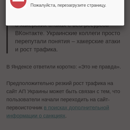
предположение:
Пожалуйста, перезагрузите страницу.
Мы хладнокровно приняли сообщения
о хакерских атаках с веб-ресурсов
ВКонтакте. Украинские коллеги просто
перепутали понятия – хакерские атаки
и рост трафика.
В Яндексе ответили коротко: «Это не правда».
Предположительно резкий рост трафика на
сайт АП Украины может быть связан с тем, что
пользователи начали переходить на сайт-
первоисточник
в поисках дополнительной
информации о санкциях
.