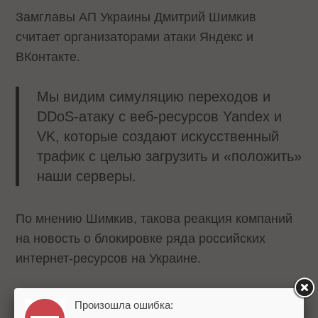
Замглавы АП Украины Дмитрий Шимкив
считает организаторами атаки Яндекс и
ВКонтакте.
Мы видим симуляцию переходов и
DDoS-атаку с веб-ресурсов Yandex и
VK, которые создают искусственный
трафик с целью загрузить и «положить»
наши серверы.
По мнению Шимкив, такова реакция компаний
на новость о блокировке ряда российских
интернет-ресурсов на Украине.
В Mail.Ru Group опровергли это
Произошла ошибка: