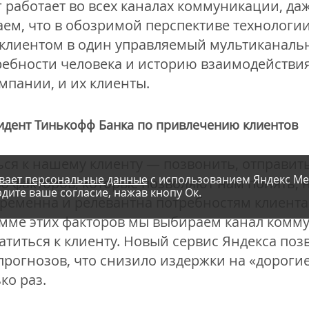
 работает во всех каналах коммуникации, да
ем, что в обозримой перспективе технологи
 клиентом в один управляемый мультиканаль
ребности человека и историю взаимодействия
мпании, и их клиенты.
идент Тинькофф Банка по привлечению клиентов
ся к нашему клиенту — позвонить, отправит
вает персональные данные
с использованием Яндекс Ме
 факторов, которые позволяют нам понять, н
дите ваше согласие, нажав кнопу Ок.
еменна и релевантна потребностям клиента,
сумме этих факторов мы выбираем канал комм
атиться к клиенту. Новый сервис Яндекса по
прогнозов, что снизило издержки на «дороги
ко раз.