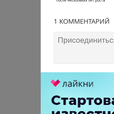
после нескольких лет роста
1 КОММЕНТАРИЙ
Олег Буряк
больше года назад
Кошмар! в начале в Кит
А теперь по ходу начнут
чувств! кошмаР!!
-
0
+
Ответить