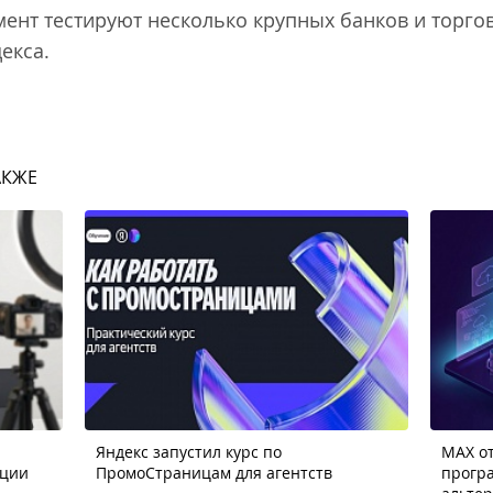
ент тестируют несколько крупных банков и торг
екса.
АКЖЕ
Яндекс запустил курс по
MAX от
ации
ПромоСтраницам для агентств
прогр