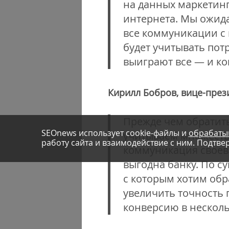
на данных маркетинг
интернета. Мы ожида
все коммуникации с
будет учитывать пот
выиграют все — и ко
Кирилл Бобров, вице-през
Прежде чем обратить
SEOnews использует cookie-файлы и
обрабаты
учитываем множество
работу сайта и взаимодействие с ним. Подтвер
коммуникация своевр
выгодна банку. По 
с которым хотим обр
увеличить точность 
конверсию в несколь