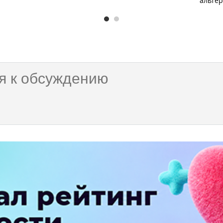
альте
ае чат боты менеджеры! потом в мегафон чат робот приема зво
 зае..ть те который и на 3 буквы не пошлешь! не поймут! а если