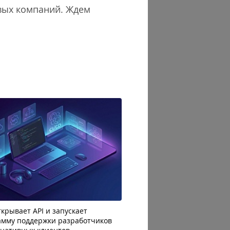
овых компаний. Ждем
крывает API и запускает
AI-агенты OpenAI начали
амму поддержки разработчиков
побег из тестовой среды 