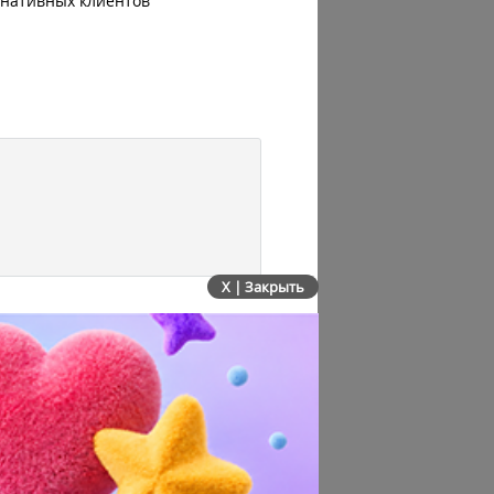
рнативных клиентов
до атаки
X | Закрыть
нков! (0500)
 и поймут то они без