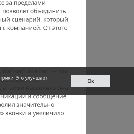
же за пределами
и позволят объединить
ный сценарий, который
 с компанией. От этого
ь письмо или смс — мы
трики. Это улучшает
асколько эта
Ок
 а также насколько она
уникации и сообщение,
зволил значительно
е» звонки и увеличило