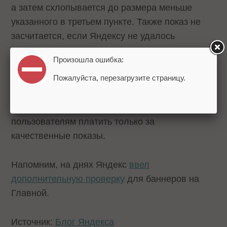
а затем схлопывается до размера меньше
указанного в третьем пункте. Также показ не
засчитается, если Яндексу не удалось
определить размер плеера на площадке
Произошла ошибка:
партнера.
Пожалуйста, перезагрузите страницу.
В Яндексе утверждают, что новые требования
учитывают стандарты MRC и позволяют
пользователям платить только за
качественные показы.
Напомним, на днях Яндекс
ввел
дополнительную проверку
для баннеров на
Главной.
Источник:
Блог Яндекса