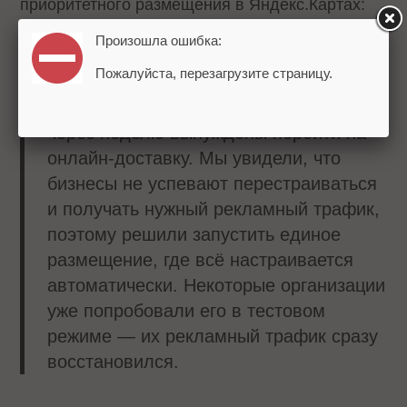
приоритетного размещения в Яндекс.Картах:
Произошла ошибка:
Сейчас события развиваются активным
Пожалуйста, перезагрузите страницу.
образом. Некоторые магазины
работают в обычном режиме, а уже
через неделю вынуждены перейти на
онлайн-доставку. Мы увидели, что
бизнесы не успевают перестраиваться
и получать нужный рекламный трафик,
поэтому решили запустить единое
размещение, где всё настраивается
автоматически. Некоторые организации
уже попробовали его в тестовом
режиме — их рекламный трафик сразу
восстановился.