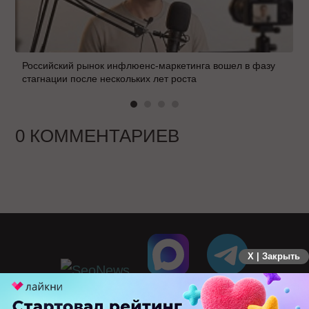
Российский рынок инфлюенс-маркетинга вошел в фазу
стагнации после нескольких лет роста
0 КОММЕНТАРИЕВ
X | Закрыть
ПЕРЕЙТИ НА ПОЛНУЮ ВЕРСИЮ