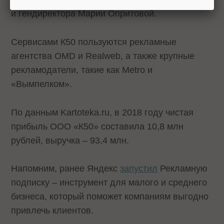
и гендиректора Марии Опритовой.
Сервисами К50 пользуются рекламные
агентства OMD и Realweb, а также крупные
рекламодатели, такие как Metro и
«Вымпелком».
По данным Kartoteka.ru, в 2018 году чистая
прибыль ООО «К50» составила 10,8 млн
рублей, выручка – 93,4 млн.
Напомним, ранее Яндекс
запустил
Рекламную
подписку – инструмент для малого и среднего
бизнеса, который поможет компаниям выгодно
привлечь клиентов.