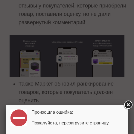
отзывы у покупателей, которые приобрели
товар, поставили оценку, но не дали
развернутый комментарий.
Также Маркет обновил ранжирование
товаров, которые покупатель должен
оценить.
Изменения коснулись и сортировки
Произошла ошибка:
отзывов – теперь они показываются по
Пожалуйста, перезагрузите страницу.
дате, а не по количеству лайков. Помимо