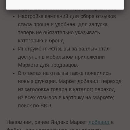
этого, при сортировке будет учитываться
содержимое отзывов и другие факторы.
Настройка кампаний для сбора отзывов
стала проще и удобнее. Для запуска
теперь не обязательно указывать
категорию и бренд.
Инструмент «Отзывы за баллы» стал
доступен в мобильном приложении
Маркета для продавцов.
В ответах на отзывы также появились
новые функции. Маркет добавил: переход
из заголовка товара в каталог; переход
из всех отзывов в карточку на Маркете;
поиск по SKU.
Напомним, ранее Яндекс Маркет
добавил
в